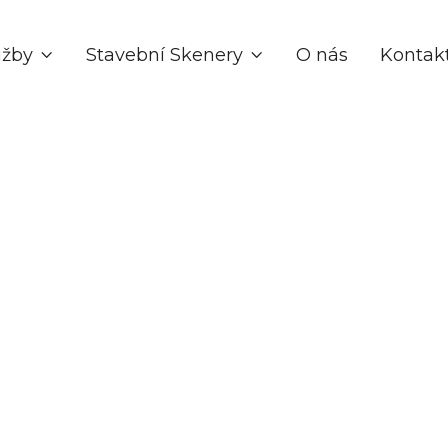
užby
Stavební Skenery
O nás
Kontak


Jul 8, 2026
Obecné