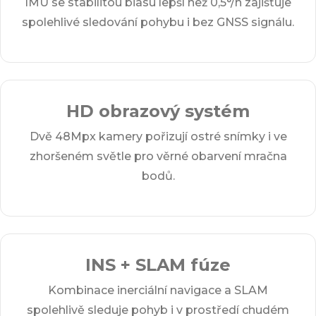
IMU se stabilitou biasu lepší než 0,5°/h zajišťuje
spolehlivé sledování pohybu i bez GNSS signálu.
HD obrazový systém
Dvě 48Mpx kamery pořizují ostré snímky i ve
zhoršeném světle pro věrné obarvení mračna
bodů.
INS + SLAM fúze
Kombinace inerciální navigace a SLAM
spolehlivě sleduje pohyb i v prostředí chudém