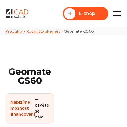
E-shop
Produkty
›
Ruční 3D skenery
›
Geomate GS60
Geomate
GS60
—
Nabízíme
ozvěte
možnost
se
financování
nám