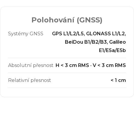
Polohování (GNSS)
Systémy GNSS
GPS L1/L2/L5, GLONASS L1/L2,
BeiDou B1/B2/B3, Galileo
E1/E5a/E5b
Absolutní přesnost
H
<
3 cm RMS · V
<
3 cm RMS
Relativní přesnost
<
1 cm