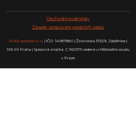
Obchodní podmínky
Zásady zpracování osobních údajů
4CAD solution s.r.o.
| IČO: 14087880 | Žirovnická 3133/6, Záběhlice |
106 00 Praha | Spisovná značka: C 360375 vedená u Městského soudu
v Praze