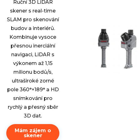
Ruční 3D LiDAR
skener s real-time
SLAM pro skenování
budov a interiérů.
Kombinuje vysoce
přesnou inerciální
navigaci, LiDAR s
výkonem až 1,15
milionu bodů/s,
ultraširoké zorné
pole 360°×189° a HD
snímkování pro
rychlý a přesný sběr
3D dat.
Mám zájem o
skener