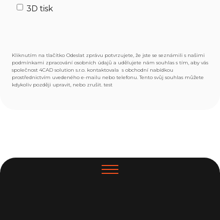
3D tisk
Kliknutím na tlačítko Odeslat zprávu potvrzujete, že jste se seznámili s našimi
podmínkami zpracování osobních údajů a udělujete nám souhlas s tím, aby vás
společnost 4CAD solution s.r.o. kontaktovala s obchodní nabídkou
prostřednictvím uvedeného e-mailu nebo telefonu. Tento svůj souhlas můžete
kdykoliv později upravit, nebo zrušit. test