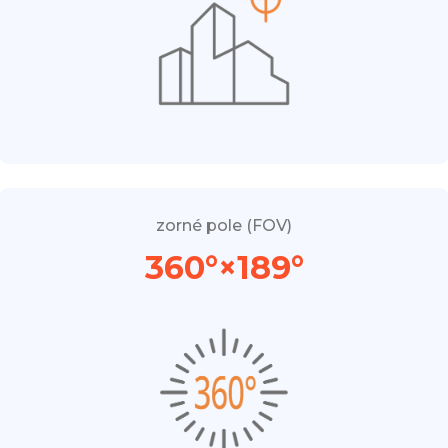
zorné pole (FOV)
360°×189°