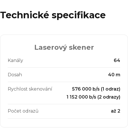
Technické specifikace
Laserový skener
Kanály
64
Dosah
40 m
Rychlost skenování
576 000 b/s (1 odraz)
1 152 000 b/s (2 odrazy)
Počet odrazů
až 2