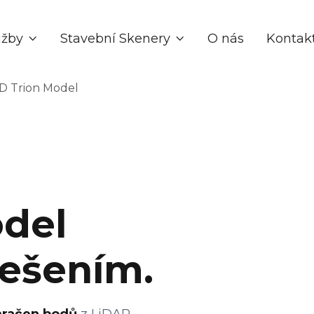
užby
Stavební Skenery
O nás
Kontak


D Trion Model
odel
řešením.