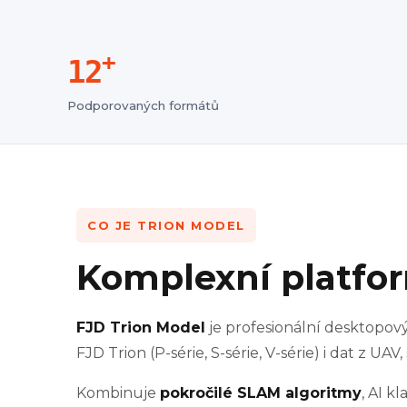
+
12
Podporovaných formátů
CO JE TRION MODEL
Komplexní platfor
FJD Trion Model
je profesionální desktopov
FJD Trion (P-série, S-série, V-série) i dat z U
Kombinuje
pokročilé SLAM algoritmy
, AI k