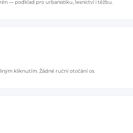
én — podklad pro urbanistiku, lesnictví i těžbu.
ným kliknutím. Žádné ruční otočání os.