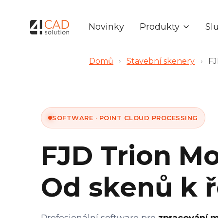
Produkty
Sl
Novinky

Domů
›
Stavební skenery
›
FJ
SOFTWARE · POINT CLOUD PROCESSING
FJD Trion M
Od skenů k 