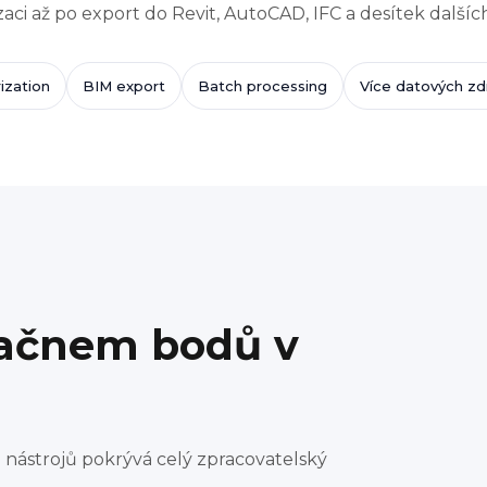
zaci až po export do Revit, AutoCAD, IFC a desítek dalšíc
ization
BIM export
Batch processing
Více datových zd
račnem bodů v
 nástrojů pokrývá celý zpracovatelský