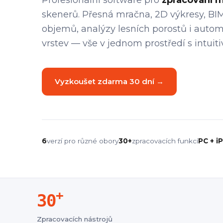
Profesionální software pro
zpracování 
skenerů. Přesná mračna, 2D výkresy, BI
objemů, analýzy lesních porostů i autom
vrstev — vše v jednom prostředí s intui
Vyzkoušet zdarma 30 dní →
6
verzí pro různé obory
30+
zpracovacích funkcí
PC + i
+
30
Zpracovacích nástrojů