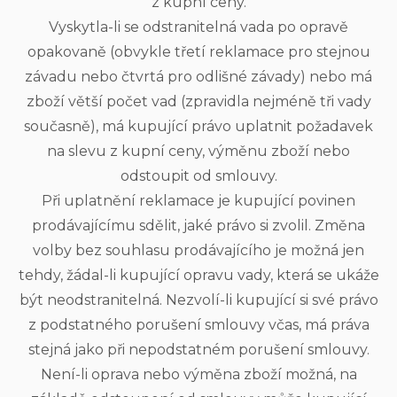
z kupní ceny.
Vyskytla-li se odstranitelná vada po opravě
opakovaně (obvykle třetí reklamace pro stejnou
závadu nebo čtvrtá pro odlišné závady) nebo má
zboží větší počet vad (zpravidla nejméně tři vady
současně), má kupující právo uplatnit požadavek
na slevu z kupní ceny, výměnu zboží nebo
odstoupit od smlouvy.
Při uplatnění reklamace je kupující povinen
prodávajícímu sdělit, jaké právo si zvolil. Změna
volby bez souhlasu prodávajícího je možná jen
tehdy, žádal-li kupující opravu vady, která se ukáže
být neodstranitelná. Nezvolí-li kupující si své právo
z podstatného porušení smlouvy včas, má práva
stejná jako při nepodstatném porušení smlouvy.
Není-li oprava nebo výměna zboží možná, na