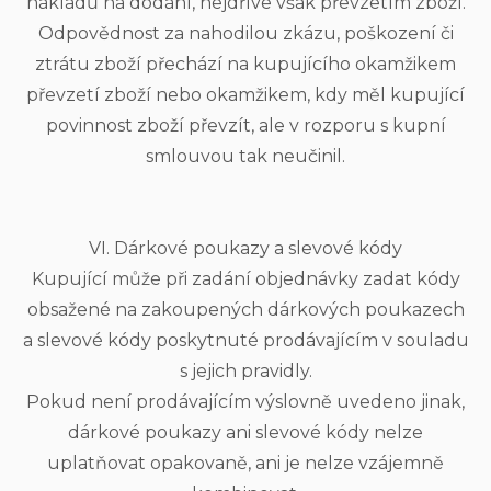
nákladů na dodání, nejdříve však převzetím zboží.
Odpovědnost za nahodilou zkázu, poškození či
ztrátu zboží přechází na kupujícího okamžikem
převzetí zboží nebo okamžikem, kdy měl kupující
povinnost zboží převzít, ale v rozporu s kupní
smlouvou tak neučinil.
VI. Dárkové poukazy a slevové kódy
Kupující může při zadání objednávky zadat kódy
obsažené na zakoupených dárkových poukazech
a slevové kódy poskytnuté prodávajícím v souladu
s jejich pravidly.
Pokud není prodávajícím výslovně uvedeno jinak,
dárkové poukazy ani slevové kódy nelze
uplatňovat opakovaně, ani je nelze vzájemně