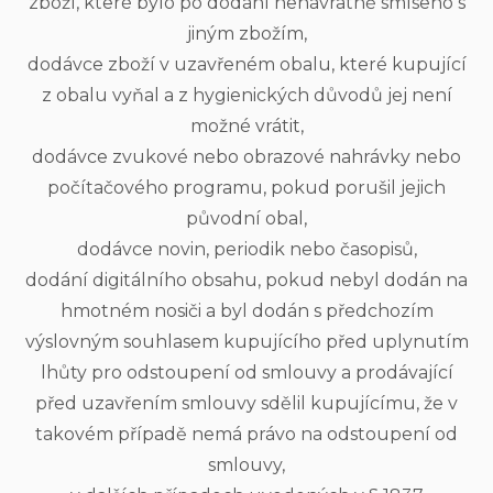
zboží, které bylo po dodání nenávratně smíseno s
jiným zbožím,
dodávce zboží v uzavřeném obalu, které kupující
z obalu vyňal a z hygienických důvodů jej není
možné vrátit,
dodávce zvukové nebo obrazové nahrávky nebo
počítačového programu, pokud porušil jejich
původní obal,
dodávce novin, periodik nebo časopisů,
dodání digitálního obsahu, pokud nebyl dodán na
hmotném nosiči a byl dodán s předchozím
výslovným souhlasem kupujícího před uplynutím
lhůty pro odstoupení od smlouvy a prodávající
před uzavřením smlouvy sdělil kupujícímu, že v
takovém případě nemá právo na odstoupení od
smlouvy,