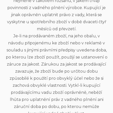
nejméně v takovém rozsahu, v jakém trvají
povinnosti z vadného plnění výrobce. Kupující je
jinak oprávněn uplatnit právo z vady, která se
vyskytne u spotřebního zboží v době dvaceti čtyř
měsíců od převzetí.
Je-li na prodávaném zboží, na jeho obalu, v
návodu připojenému ke zboží nebo v reklamě v
souladu s jinými právními předpisy uvedena doba,
po kterou lze zboží použít, použijí se ustanovení o
záruce za jakost. Zárukou za jakost se prodávající
zavazuje, že zboží bude po určitou dobu
způsobilé k použití pro obvyklý účel nebo že si
zachová obvyklé vlastnosti. Vytkl-li kupující
prodávajícímu vadu zboží oprávněně, neběží
lhůta pro uplatnění práv z vadného plnění ani
záruční doba po dobu, po kterou nemůže