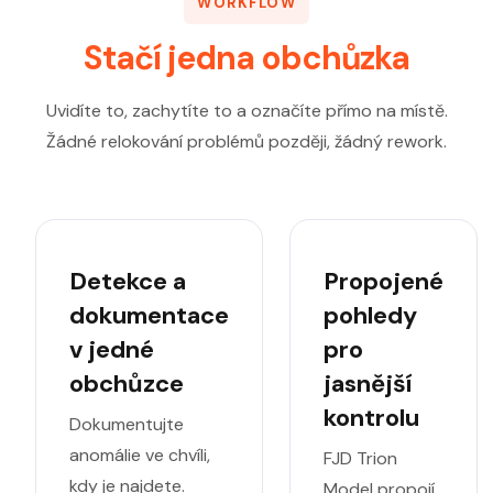
WORKFLOW
Stačí jedna obchůzka
Uvidíte to, zachytíte to a označíte přímo na místě.
Žádné relokování problémů později, žádný rework.
Detekce a
Propojené
dokumentace
pohledy
v jedné
pro
obchůzce
jasnější
kontrolu
Dokumentujte
anomálie ve chvíli,
FJD Trion
kdy je najdete.
Model propojí