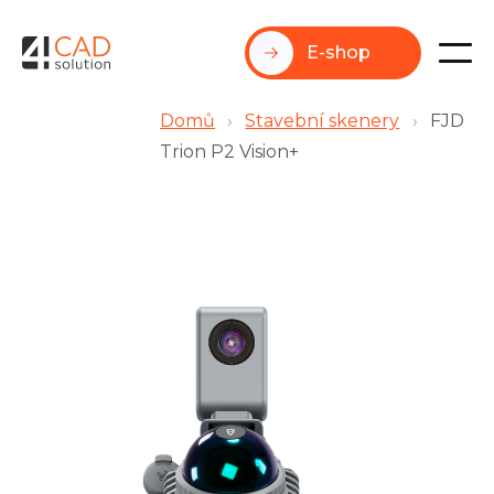
E-shop
Domů
›
Stavební skenery
›
FJD
Trion P2 Vision+