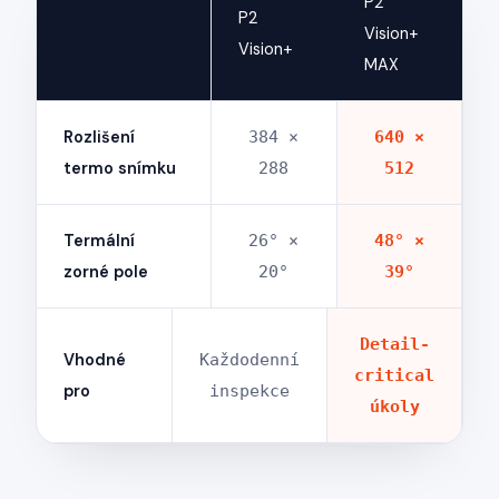
P2
P2
Parametr
Vision+
Vision+
MAX
Rozlišení
384 ×
640 ×
termo snímku
288
512
Termální
26° ×
48° ×
zorné pole
20°
39°
Detail-
Vhodné
Každodenní
critical
pro
inspekce
úkoly