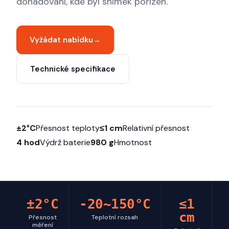
dohadování, kde byl snímek pořízen.
Vyžádat nabídku
→
Technické specifikace
±2°C
Přesnost teploty
≤1 cm
Relativní přesnost
4 hod
Výdrž baterie
980 g
Hmotnost
±2°C
-20~150°C
≤1
cm
Přesnost
Teplotní rozsah
měření