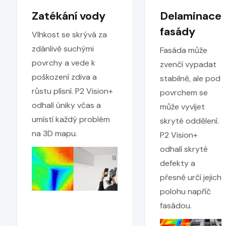
Zatékání vody
Delaminace
fasády
Vlhkost se skrývá za
zdánlivě suchými
Fasáda může
povrchy a vede k
zvenčí vypadat
poškození zdiva a
stabilně, ale pod
růstu plísní. P2 Vision+
povrchem se
odhalí úniky včas a
může vyvíjet
umístí každý problém
skryté oddělení.
na 3D mapu.
P2 Vision+
odhalí skryté
defekty a
přesně určí jejich
polohu napříč
fasádou.