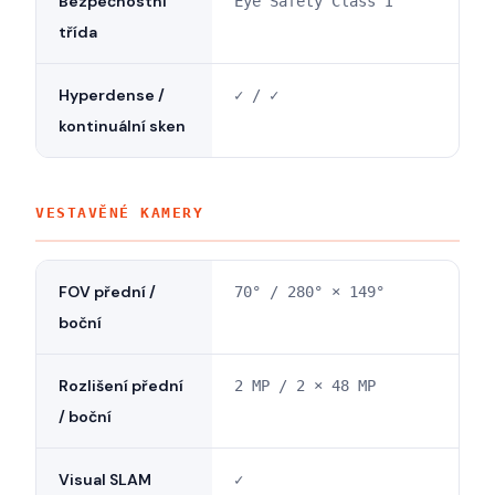
Bezpečnostní
Eye Safety Class I
třída
Hyperdense /
✓ / ✓
kontinuální sken
VESTAVĚNÉ KAMERY
FOV přední /
70° / 280° × 149°
boční
Rozlišení přední
2 MP / 2 × 48 MP
/ boční
Visual SLAM
✓