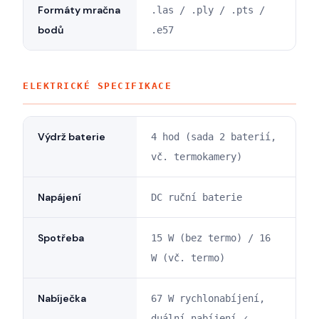
Formáty mračna
.las / .ply / .pts /
bodů
.e57
ELEKTRICKÉ SPECIFIKACE
Výdrž baterie
4 hod (sada 2 baterií,
vč. termokamery)
Napájení
DC ruční baterie
Spotřeba
15 W (bez termo) / 16
W (vč. termo)
Nabíječka
67 W rychlonabíjení,
duální nabíjení ✓