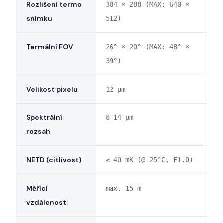
Rozlišení termo
384 × 288 (MAX: 640 ×
snímku
512)
Termální FOV
26° × 20° (MAX: 48° ×
39°)
Velikost pixelu
12 µm
Spektrální
8–14 µm
rozsah
NETD (citlivost)
≤ 40 mK (@ 25°C, F1.0)
Měřící
max. 15 m
vzdálenost