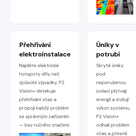
Přehřívání
Úniky v
elektroinstalace
potrubí
Najděte elektrické
Skryté úniky
hotspoty dřív, než
pod
způsobí výpadky. P2
neporušenou
Vision+ detekuje
izolací plýtvají
přehřívání včas a
energií a snižují
propojí každý problém
výkon systému.
se správným zařízením
P2 Vision+
— bez ručního značení.
odhalí problém
včas a přesně