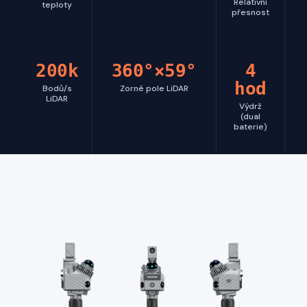
Relativní
teploty
přesnost
200k
360°×59°
4
hod
Bodů/s
Zorné pole LiDAR
LiDAR
Výdrž
(dual
baterie)