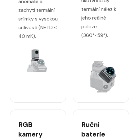
ukotví každý
anomálie a
termální nález k
zachytí termální
jeho reálné
snímky s vysokou
poloze
citlivostí (NETD ≤
(360°×59°).
40 mK).
RGB
Ruční
kamery
baterie