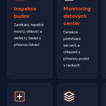
Inspekce
Monitoring
budov
datových
center
Zatékání, tepelné
mosty, vlhkost a
Detekce
defekty fasád s
přehřívání
přesnou lokací.
serverů a
chlazení s
přesnou pozicí
v rackech.