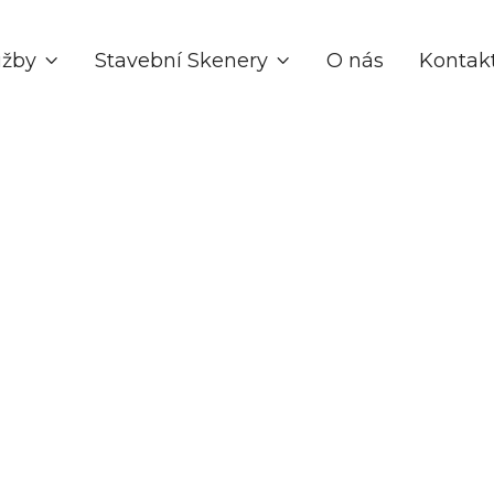
užby
Stavební Skenery
O nás
Kontak


Jun 11, 2026
Obecné
ojuje elektromagnetické simulace s CAD workflow pro 