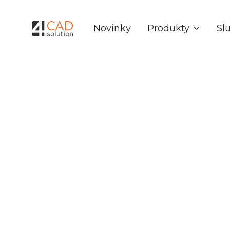
Produkty
Sl
Novinky

emworks prop