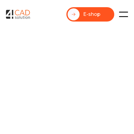
E-shop
Obecné
Jun 3, 2026
Automatizace konstrukce s DriveWorks zrychluje
návrh v SOLIDWORKS, snižuje chybovost a