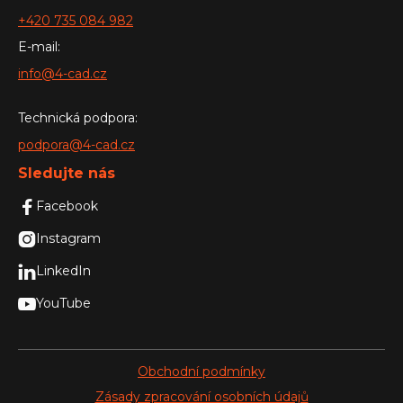
+420 735 084 982
E-mail:
info@4-cad.cz
Technická podpora:
podpora@4-cad.cz
Sledujte nás

Facebook

Instagram

LinkedIn

YouTube
Obchodní podmínky
Zásady zpracování osobních údajů