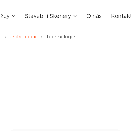
užby
Stavební Skenery
O nás
Kontak


s
›
technologie
›
Technologie
Zpětná vazba v reálném čase a kompletní auditní
záznamy