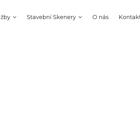
užby
Stavební Skenery
O nás
Kontak


Feb 20, 2025
Školení